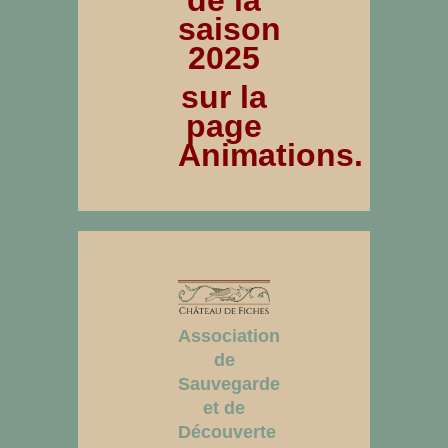
de la
saison
2025
sur la
page
Animations.
Association
de
Sauvegarde
et de
Découverte